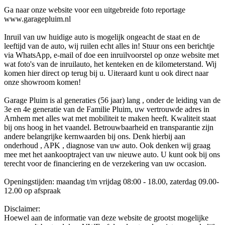
Ga naar onze website voor een uitgebreide foto reportage
www.garagepluim.nl
Inruil van uw huidige auto is mogelijk ongeacht de staat en de
leeftijd van de auto, wij ruilen echt alles in! Stuur ons een berichtje
via WhatsApp, e-mail of doe een inruilvoorstel op onze website met
wat foto's van de inruilauto, het kenteken en de kilometerstand. Wij
komen hier direct op terug bij u. Uiteraard kunt u ook direct naar
onze showroom komen!
Garage Pluim is al generaties (56 jaar) lang , onder de leiding van de
3e en 4e generatie van de Familie Pluim, uw vertrouwde adres in
Arnhem met alles wat met mobiliteit te maken heeft. Kwaliteit staat
bij ons hoog in het vaandel. Betrouwbaarheid en transparantie zijn
andere belangrijke kernwaarden bij ons. Denk hierbij aan
onderhoud , APK , diagnose van uw auto. Ook denken wij graag
mee met het aankooptraject van uw nieuwe auto. U kunt ook bij ons
terecht voor de financiering en de verzekering van uw occasion.
Openingstijden: maandag t/m vrijdag 08:00 - 18.00, zaterdag 09.00-
12.00 op afspraak
Disclaimer:
Hoewel aan de informatie van deze website de grootst mogelijke