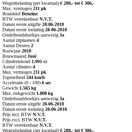
Wegenbelasting (per kwartaal)
€ 280,- tot € 306,-
Max. vermogen
211 pk
Brandstof
Benzine
BTW verrekenbaar
N.V.T.
Datum eerste uitgifte
28-06-2018
Datum eerste toelating
28-06-2018
Onderhoudsboekjes aanwezig
Ja
Aantal zitplaatsen
4
Aantal Deuren
2
Bouwjaar
2018
Bouwmaand
Juni
Cilinderinhoud
1.991 cc
Aantal cilinders
4
Max. vermogen
211 pk
Topsnelheid
244 km/h
Acceleratie (0 - 100)
6 sec
Gewicht
1.565 kg
Max. trekgewicht
1.800 kg
Onderhoudsboekjes aanwezig
Ja
Datum eerste uitgifte
28-06-2018
Datum eerste toelating
28-06-2018
Prijs incl. BTW
N.V.T.
Prijs excl. BTW
N.V.T.
BTW verrekenbaar
N.V.T.
Wegenbelasting (per kwartaal)
€ 280,- tot € 306,-