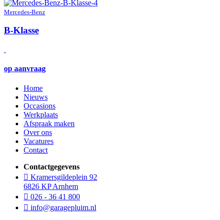
Mercedes-Benz
B-Klasse
op aanvraag
Home
Nieuws
Occasions
Werkplaats
Afspraak maken
Over ons
Vacatures
Contact
Contactgegevens
Kramersgildeplein 92
6826 KP Arnhem
026 - 36 41 800
info@garagepluim.nl