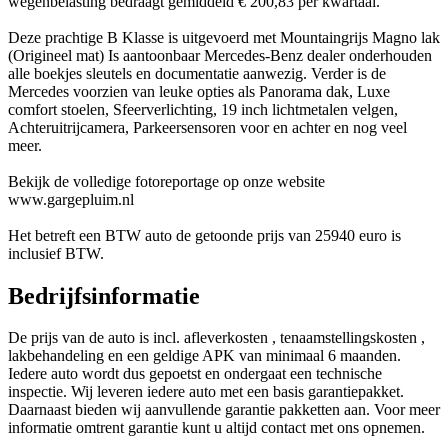
wegenbelasting bedraagt gemiddeld € 200,83 per kwartaal.
Deze prachtige B Klasse is uitgevoerd met Mountaingrijs Magno lak
(Origineel mat) Is aantoonbaar Mercedes-Benz dealer onderhouden
alle boekjes sleutels en documentatie aanwezig. Verder is de
Mercedes voorzien van leuke opties als Panorama dak, Luxe
comfort stoelen, Sfeerverlichting, 19 inch lichtmetalen velgen,
Achteruitrijcamera, Parkeersensoren voor en achter en nog veel
meer.
Bekijk de volledige fotoreportage op onze website
www.gargepluim.nl
Het betreft een BTW auto de getoonde prijs van 25940 euro is
inclusief BTW.
Bedrijfsinformatie
De prijs van de auto is incl. afleverkosten , tenaamstellingskosten ,
lakbehandeling en een geldige APK van minimaal 6 maanden.
Iedere auto wordt dus gepoetst en ondergaat een technische
inspectie. Wij leveren iedere auto met een basis garantiepakket.
Daarnaast bieden wij aanvullende garantie pakketten aan. Voor meer
informatie omtrent garantie kunt u altijd contact met ons opnemen.