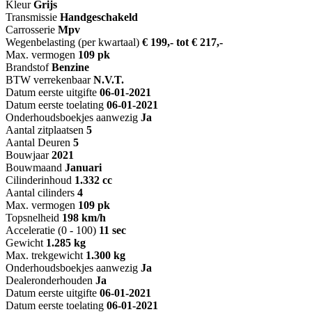
Kleur
Grijs
Transmissie
Handgeschakeld
Carrosserie
Mpv
Wegenbelasting (per kwartaal)
€ 199,- tot € 217,-
Max. vermogen
109 pk
Brandstof
Benzine
BTW verrekenbaar
N.V.T.
Datum eerste uitgifte
06-01-2021
Datum eerste toelating
06-01-2021
Onderhoudsboekjes aanwezig
Ja
Aantal zitplaatsen
5
Aantal Deuren
5
Bouwjaar
2021
Bouwmaand
Januari
Cilinderinhoud
1.332 cc
Aantal cilinders
4
Max. vermogen
109 pk
Topsnelheid
198 km/h
Acceleratie (0 - 100)
11 sec
Gewicht
1.285 kg
Max. trekgewicht
1.300 kg
Onderhoudsboekjes aanwezig
Ja
Dealeronderhouden
Ja
Datum eerste uitgifte
06-01-2021
Datum eerste toelating
06-01-2021