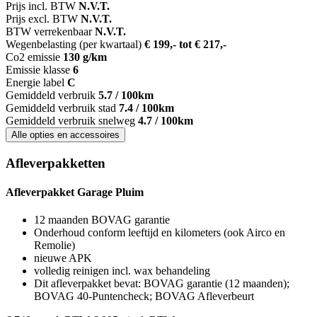
Prijs incl. BTW
N.V.T.
Prijs excl. BTW
N.V.T.
BTW verrekenbaar
N.V.T.
Wegenbelasting (per kwartaal)
€ 199,- tot € 217,-
Co2 emissie
130 g/km
Emissie klasse
6
Energie label
C
Gemiddeld verbruik
5.7 / 100km
Gemiddeld verbruik stad
7.4 / 100km
Gemiddeld verbruik snelweg
4.7 / 100km
Alle opties en accessoires
Afleverpakketten
Afleverpakket Garage Pluim
12 maanden BOVAG garantie
Onderhoud conform leeftijd en kilometers (ook Airco en
Remolie)
nieuwe APK
volledig reinigen incl. wax behandeling
Dit afleverpakket bevat: BOVAG garantie (12 maanden);
BOVAG 40-Puntencheck; BOVAG Afleverbeurt