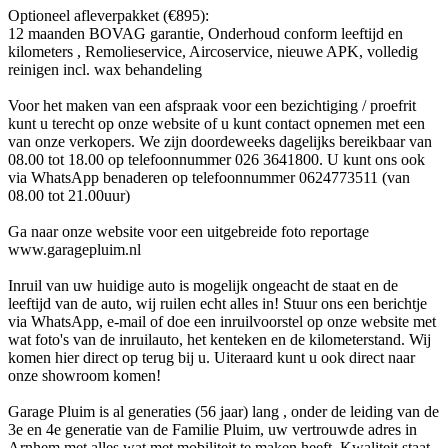
Optioneel afleverpakket (€895):
12 maanden BOVAG garantie, Onderhoud conform leeftijd en
kilometers , Remolieservice, Aircoservice, nieuwe APK, volledig
reinigen incl. wax behandeling
Voor het maken van een afspraak voor een bezichtiging / proefrit
kunt u terecht op onze website of u kunt contact opnemen met een
van onze verkopers. We zijn doordeweeks dagelijks bereikbaar van
08.00 tot 18.00 op telefoonnummer 026 3641800. U kunt ons ook
via WhatsApp benaderen op telefoonnummer 0624773511 (van
08.00 tot 21.00uur)
Ga naar onze website voor een uitgebreide foto reportage
www.garagepluim.nl
Inruil van uw huidige auto is mogelijk ongeacht de staat en de
leeftijd van de auto, wij ruilen echt alles in! Stuur ons een berichtje
via WhatsApp, e-mail of doe een inruilvoorstel op onze website met
wat foto's van de inruilauto, het kenteken en de kilometerstand. Wij
komen hier direct op terug bij u. Uiteraard kunt u ook direct naar
onze showroom komen!
Garage Pluim is al generaties (56 jaar) lang , onder de leiding van de
3e en 4e generatie van de Familie Pluim, uw vertrouwde adres in
Arnhem met alles wat met mobiliteit te maken heeft. Kwaliteit staat